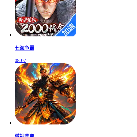
七海争霸
08-07
傲视苍穹