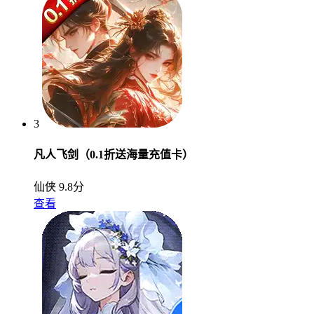
3
凡人飞剑（0.1折送海量充值卡）
仙侠
9.8分
查看