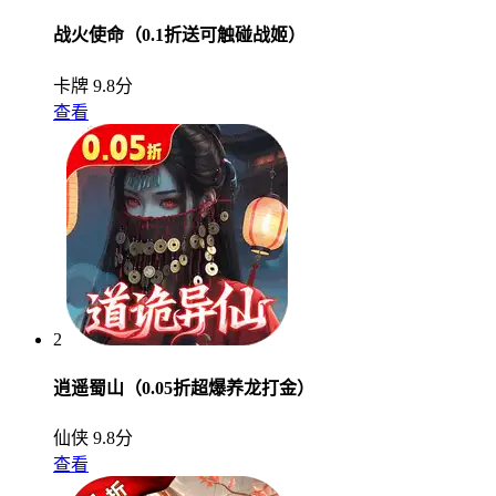
战火使命（0.1折送可触碰战姬）
卡牌
9.8分
查看
2
逍遥蜀山（0.05折超爆养龙打金）
仙侠
9.8分
查看