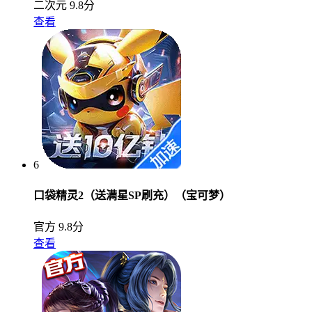
二次元
9.8分
查看
6
口袋精灵2（送满星SP刷充）（宝可梦）
官方
9.8分
查看