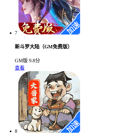
7
新斗罗大陆（GM免费版）
GM版
9.8分
查看
8