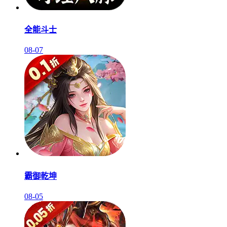
全能斗士
08-07
霸御乾坤
08-05