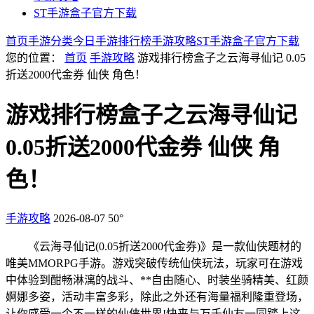
ST手游盒子官方下载
首页
手游分类
今日手游
排行榜
手游攻略
ST手游盒子官方下载
您的位置：
首页
手游攻略
游戏排行榜盒子之云海寻仙记 0.05
折送2000代金券 仙侠 角色！
游戏排行榜盒子之云海寻仙记
0.05折送2000代金券 仙侠 角
色！
手游攻略
2026-08-07
50°
《云
海寻仙记(0.05折送2000代金券)》是一款仙侠题材的
唯美MMORPG手游。游戏突破传统仙侠玩法，玩家可在游戏
中体验到酣畅淋漓的战斗、**自由随心、时装坐骑精美、红颜
婀娜多姿，活动丰富多彩，除此之外还有海量福利隆重登场，
让你感受一个不一样的仙侠世界!快来与万千仙友一同踏上这