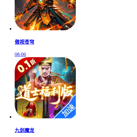
傲视苍穹
08-06
九剑魔龙