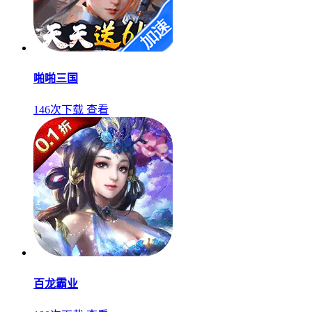
啪啪三国
146次下载
查看
百龙霸业