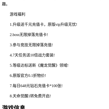
趣。
游戏福利
1.升级送千元充值卡，原版vip升级无忧!
2.boss无限掉落充值卡!
3.参与竞技无限掉落充值!
4.7天任务送10倍战力套装!
5.等级达标送新《魔龙觉醒》领域!
6.原版官方0.1折物价!
7.每日648元钻石充值卡*100张!
8.天命觉醒1转免费开启!
游戏信息