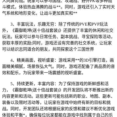
人同屏对战。玩家可以参与国战、攻城战、野外PK等多种战
斗模式，体验热血沸腾的战斗**。同时，游戏还引入了实时天
气系统和地形变化，让战斗更加真实和**
3、丰富
玩法，乐趣无穷
：除了传统的PVE和PVP玩法
外，《霸御乾坤(送十倍战套装)》还提供了丰富的休闲和社交
玩法。玩家可以参与日常任务、副本挑战、寻宝探险等活动，
获取丰厚的奖励;同时，游戏还设有完善的社交系统，让玩家
可以结识志同道合的朋友，共同探索这个三国世界
4、精美画面，视听盛宴：游戏采用**的3D引擎打造，画
面精美细腻
，场景恢弘大气。同时，
游戏还配备了高品质的音
效和配乐，为玩家带来一场震撼的视听盛宴。
5、持续更新，丰富内容：为了保持游戏的新鲜感和活
力，《霸御乾坤(送十倍战套装)》的开发团队将不断推出新的
内容更新和活动。这些更新可能包括新的职业、地图、副本、
装备以及限时活动等，让玩家在游戏中始终有新的目标和挑
战。同时，开发团队还将根据玩家的反馈和建议不断优化游戏
体验和平衡*，确保每位玩家都能在游戏中找到属于自己的乐