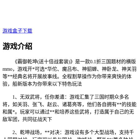
游戏盒子下载
游戏介绍
《霸御乾
坤(送十倍战套
装)》是一款0.1折三国题材的横版
mmo，游戏开*可选*华佗、魔吕布、神貂蝉、神卧龙、神关羽
等**经典名将开展故事线。全程割草操作为你带来爽快的体
验，船新版本为你带来以下特色玩法
1、无双
武将，任你差遣：游戏汇集
了三国时期众多名
将，如关羽、张飞、赵云、诸葛亮等，他们各自拥有**的技能
和属*。玩家可以通过**和培养这些武将，打造属于自己的无
敌军团，共同征战天下
2、乾坤战场，**对决：游戏设有
多个大型战场，
支持千