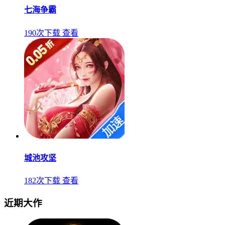
七海争霸
190次下载
查看
城池攻坚
182次下载
查看
近期大作