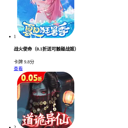
1
战火使命（0.1折送可触碰战姬）
卡牌
9.8分
查看
2