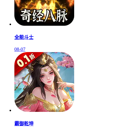
全能斗士
08-07
霸御乾坤