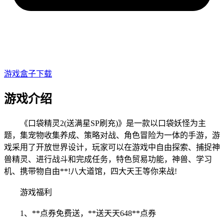
游戏盒子下载
游戏介绍
《口袋精
灵2(送满星S
P刷充)》是一款以口袋妖怪为主
题，集宠物收集养成、策略对战、角色冒险为一体的手游，游
戏采用了开放世界设计，玩家可以在游戏中自由探索、捕捉神
兽精灵、进行战斗和完成任务，特色贸易功能，神兽、学习
机、携带物自由**!八大道馆，四大天王等你来战!
游戏
福利
1、
**点券免费送
，**送天天648**点券