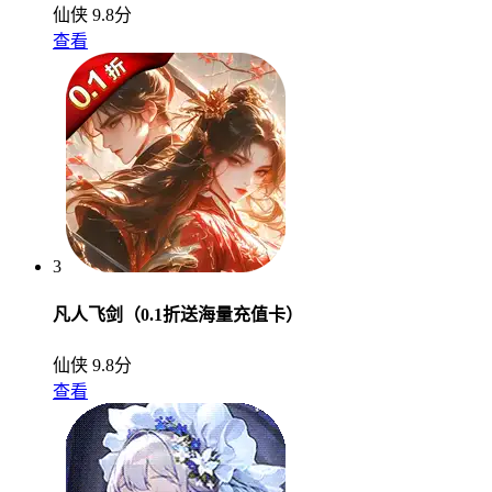
仙侠
9.8分
查看
3
凡人飞剑（0.1折送海量充值卡）
仙侠
9.8分
查看