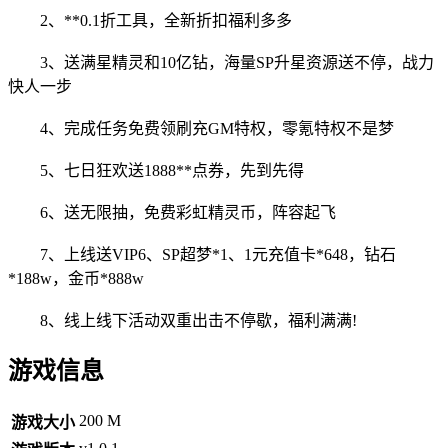
2、**0.1折工具，全
新折扣福利多多
3、送
满星精灵和10亿钻，
海量SP升星资源送不停，战力
快人一步
4、完成任务免费领刷充GM特权，零氪特权不是梦
5、七日狂欢送1888**点券，先到先得
6、送无限抽，免费彩虹精灵币，阵容起飞
7、上线送VIP6、SP超梦*1、1元充值卡*648，钻石
*188w，金币*888w
8、线上线下活动双重出击不停歇，福利满满!
游戏信息
200 M
游戏大小