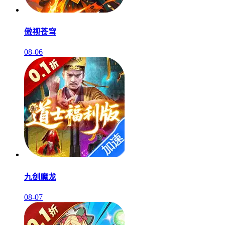
傲视苍穹
08-06
九剑魔龙
08-07