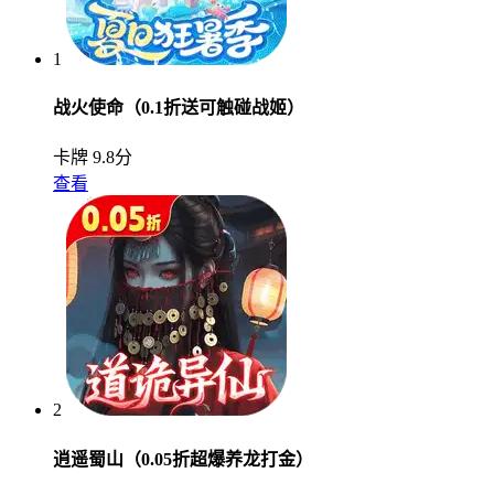
1
战火使命（0.1折送可触碰战姬）
卡牌
9.8分
查看
2
逍遥蜀山（0.05折超爆养龙打金）