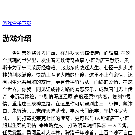
游戏盒子下载
游戏介绍
告别苦难
将过去埋葬，在
斗罗大陆铸造唐门的辉煌! 在这
个武魂的世界里，发生着无数传奇故事:小舞为唐三献祭、奥
斯卡为了宁荣荣历经磨难、比比东的凄迷人生、七怪一步步封
神的荆棘满途。快踏上斗罗大陆的征途，这里不止有亲情，还
有同生死共患难的友情，更有青梅竹马从一而终的爱情，在这
个世界，你我一同见证成神之路的喜怒哀乐，成就唐门无上传
奇! ◆沉浸体验，**剧情深度还原 高度还原**内容，复刻**剧
情，重走唐三成神之路。在这里你可以遇到唐三、小舞、戴沐
白、朱竹清……觉醒天选武魂，学习唐门绝学，守护斗罗大
陆，一同打造史莱克七怪的传奇，更可以与TA见证唐三小舞
超越生死的爱情! ◆策略竞技，打造明星魂师阵容 一人五角，
任意觉醒。勇闯星斗大森林，狩猎千年魂兽，上百个魂环自由