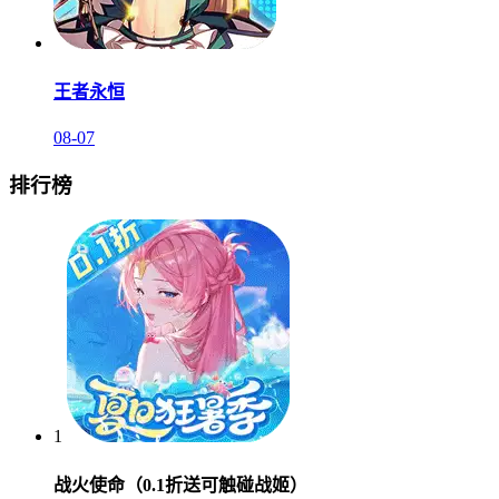
王者永恒
08-07
排行榜
1
战火使命（0.1折送可触碰战姬）