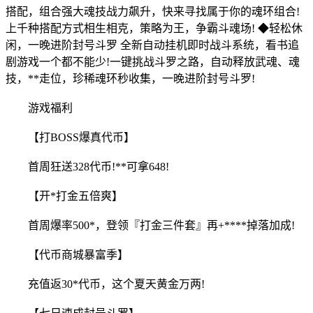
搭配，组合强大魂技战力飙升，快来寻找属于你的魂环组合!
上千种搭配方式相生相克，策略为王，争霸斗魂场! ◆轻松休
闲，一晚进阶封号斗罗 全新自动挂机即时战斗系统，看书追
剧游戏一个都不能少!一键挑战斗罗之路，自动释放武魂、魂
技，**走位，珍稀魂环秒收集，一晚进阶封号斗罗!
游戏福利
【打BOSS爆真代币】
首周狂送328代币!**可拿648
!
【开*
打金五倍
爽】
首周爆率500*，登领『打金三件套』再+****掉落加成!
【代币商城暴富季】
充值返30*代币，这个夏天黄金万两!