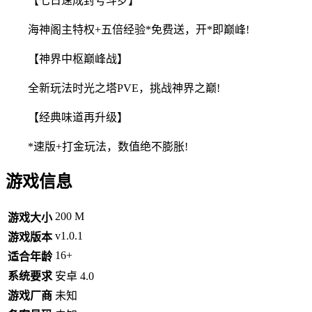
【七日速成封号斗罗】
海神阁主特权+五倍经验*免费送，开*即巅峰!
【神界中枢巅峰战】
全新玩法时光之塔PVE，挑战神界之巅!
【经典味道再升级】
*速版+打金玩法，数值绝不膨胀!
游戏信息
200 M
游戏大小
v1.0.1
游戏版本
16+
适合年龄
系统要求
安卓 4.0
游戏厂商
未知