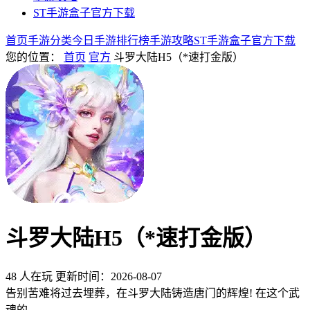
ST手游盒子官方下载
首页
手游分类
今日手游
排行榜
手游攻略
ST手游盒子官方下载
您的位置：
首页
官方
斗罗大陆H5（*速打金版）
斗罗大陆H5（*速打金版）
48 人在玩
更新时间：2026-08-07
告别苦难将过去埋葬，在斗罗大陆铸造唐门的辉煌! 在这个武
魂的