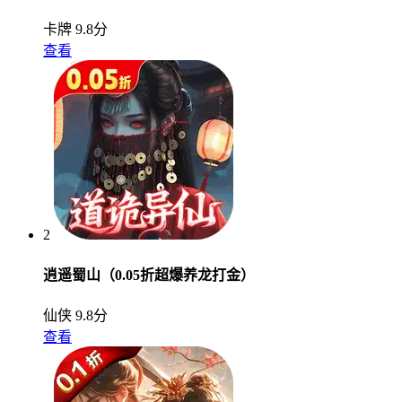
卡牌
9.8分
查看
2
逍遥蜀山（0.05折超爆养龙打金）
仙侠
9.8分
查看