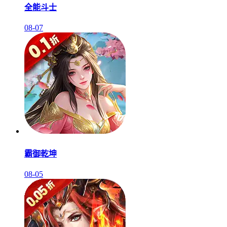
全能斗士
08-07
霸御乾坤
08-05