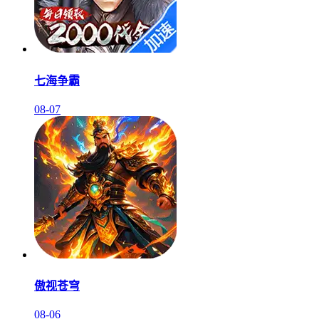
七海争霸
08-07
傲视苍穹
08-06