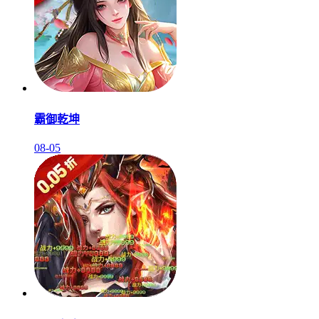
霸御乾坤
08-05