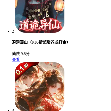
2
逍遥蜀山（0.05折超爆养龙打金）
仙侠
9.8分
查看
3