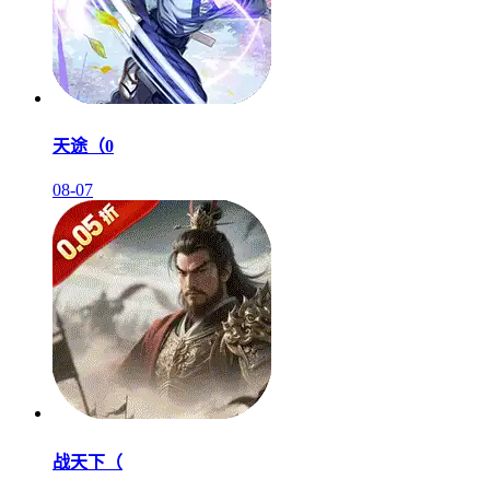
天途（0
08-07
战天下（