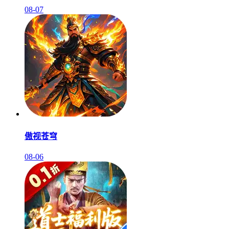
08-07
傲视苍穹
08-06