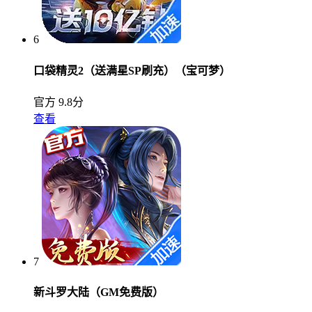
6
口袋精灵2（送满星SP刷充）（宝可梦）
官方
9.8分
查看
7
新斗罗大陆（GM免费版）