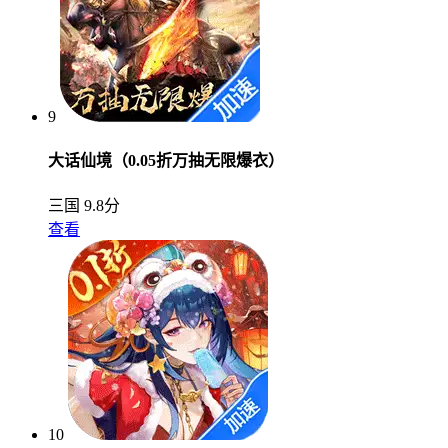
9
大话仙境（0.05折万抽无限爆衣）
三国
9.8分
查看
10