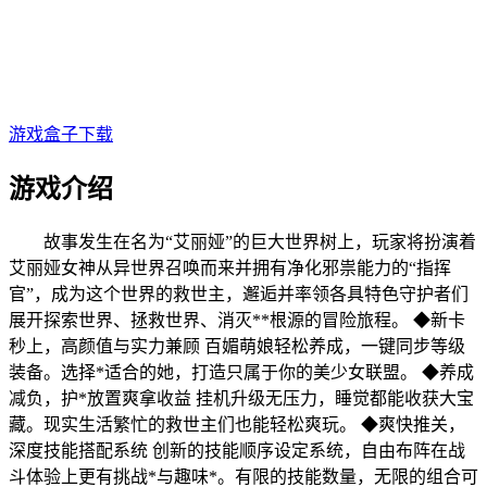
游戏盒子下载
游戏介绍
故事发生
在名为“艾丽娅
”的巨大世界树上，玩家将扮演着
艾丽娅女神从异世界召唤而来并拥有净化邪祟能力的“指挥
官”，成为这个世界的救世主，邂逅并率领各具特色守护者们
展开探索世界、拯救世界、消灭**根源的冒险旅程。 ◆新卡
秒上，高颜值与实力兼顾 百媚萌娘轻松养成，一键同步等级
装备。选择*适合的她，打造只属于你的美少女联盟。 ◆养成
减负，护*放置爽拿收益 挂机升级无压力，睡觉都能收获大宝
藏。现实生活繁忙的救世主们也能轻松爽玩。 ◆爽快推关，
深度技能搭配系统 创新的技能顺序设定系统，自由布阵在战
斗体验上更有挑战*与趣味*。有限的技能数量，无限的组合可