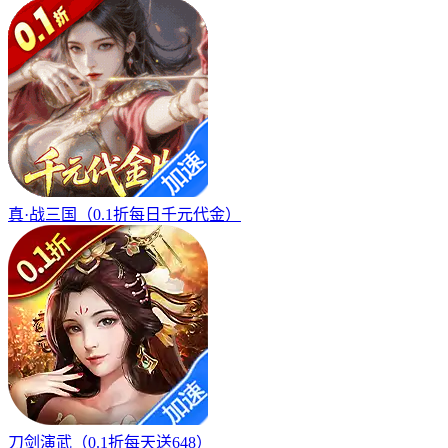
真·战三国（0.1折每日千元代金）
刀剑演武（0.1折每天送648）