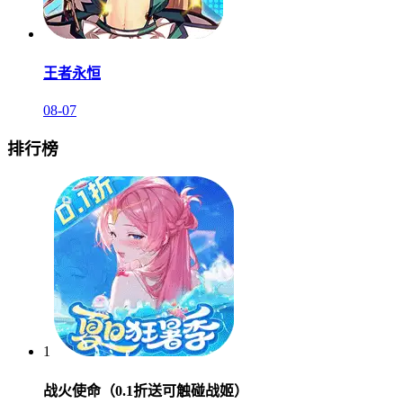
王者永恒
08-07
排行榜
1
战火使命（0.1折送可触碰战姬）