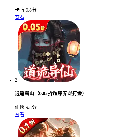
卡牌
9.8分
查看
2
逍遥蜀山（0.05折超爆养龙打金）
仙侠
9.8分
查看