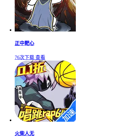
正中靶心
76次下载
查看
火柴人无