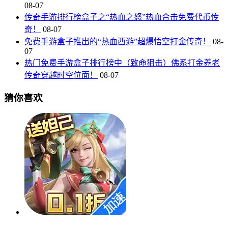
08-07
传奇手游排行榜盒子之“热血之怒”热血合击免费代币传
奇！
08-07
免费手游盒子推出的“热血西游”超爆悟空打金传奇！
08-
07
热门免费手游盒子排行榜中（致命狙击）佛系打金养老
传奇穿越时空位面！
08-07
猜你喜欢