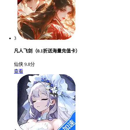
3
凡人飞剑（0.1折送海量充值卡）
仙侠
9.8分
查看