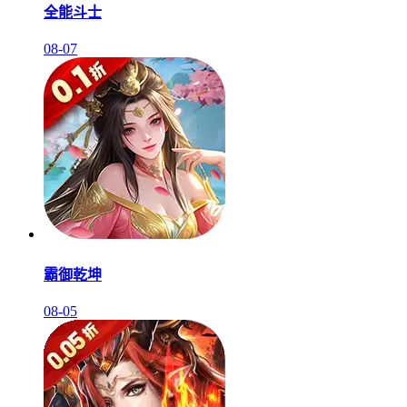
全能斗士
08-07
霸御乾坤
08-05