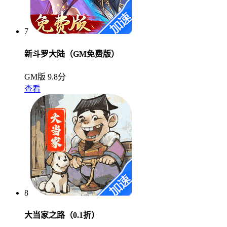
7
新斗罗大陆（GM免费版）
GM版
9.8分
查看
8
大当家之路（0.1折）