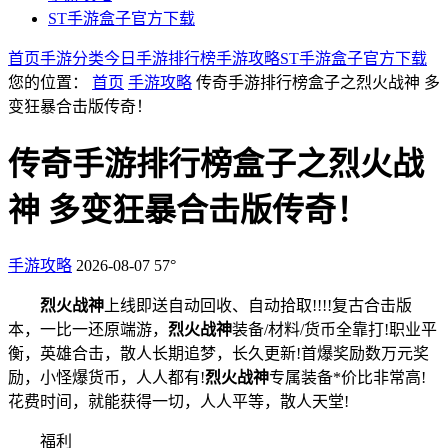
ST手游盒子官方下载
首页
手游分类
今日手游
排行榜
手游攻略
ST手游盒子官方下载
您的位置：
首页
手游攻略
传奇手游排行榜盒子之烈火战神 多
变狂暴合击版传奇！
传奇手游排行榜盒子之烈火战
神 多变狂暴合击版传奇！
手游攻略
2026-08-07
57°
烈火
战神
上线即送自动回收、自动拾取!!!!复古合击版
本，一比一还原端
游，
烈火战神
装备/材料/货币全靠打!
职业平
衡，英雄合击，散人长期追梦，长久更新!首爆奖励数万元奖
励，小怪爆货币，人人都有!
烈火战神
专属
装备*价比非常高!
花费时间，就能获得一切，人人平等，散人天堂!
福利