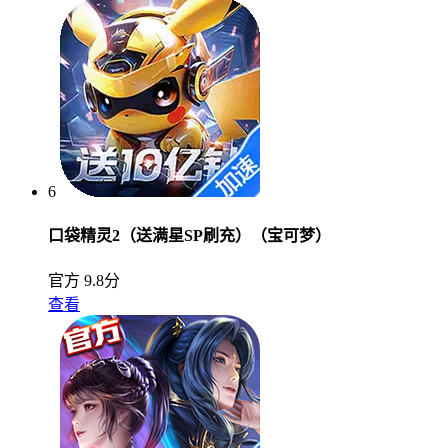
6
口袋精灵2（送满星SP刷充）（宝可梦）
官方
9.8分
查看