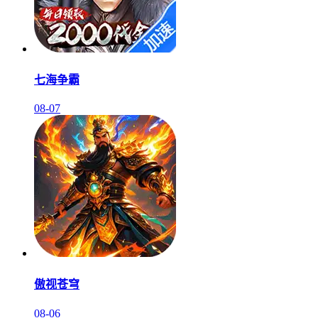
七海争霸
08-07
傲视苍穹
08-06