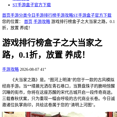
ST手游盒子官方下载
首页
手游分类
今日手游
排行榜
手游攻略
ST手游盒子官方下载
您的位置：
首页
手游攻略
游戏排行榜盒子之大当家之路，0.1
折，放置 养成！
游戏排行榜盒子之大当家之
路，0.1折，放置 养成！
手游攻略
2026-08-07
41°
《大当家之路》是
。"图河上明清"的您于
一款的古风模拟
经商手游。当**缕晨光洒在青石巷口，当算盘珠子的脆响惊醒
沉睡的街市，你将在这座苏醒的宋代古城开启一段传奇商途。
三载春秋伏案，只为重现一幅会呼吸的古代商业长卷。今日诚
邀诸位执掌商印，共绘这卷属于您的"清明上河图"。