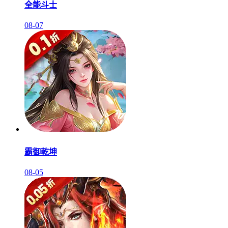
全能斗士
08-07
霸御乾坤
08-05