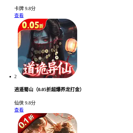
卡牌
9.8分
查看
2
逍遥蜀山（0.05折超爆养龙打金）
仙侠
9.8分
查看