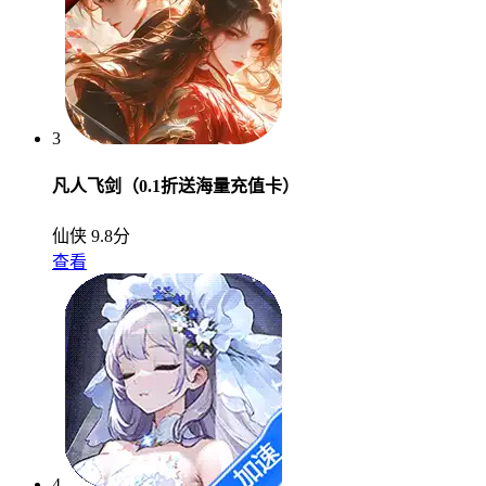
3
凡人飞剑（0.1折送海量充值卡）
仙侠
9.8分
查看
4