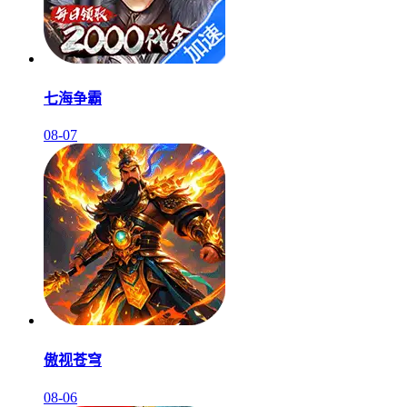
七海争霸
08-07
傲视苍穹
08-06