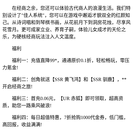
在经商之余，您还可以体验古代商人的浪漫生活。我们特
别设计了"佳人系统"，您可以在游戏中邂逅才貌双全的红颜知
己。从诗词唱和到琴棋书画，从花前月下到洞房花烛，尽享风
花雪月。更可成家立业、养育子嗣，体验儿女成才的天伦之
乐，为硬核经商玩法注入人文温度。
福利
福利一：充值直降99*，通通原价0.1折，轻松畅玩，零压
力氪金!
福利二：创角就送【SSR 黄飞鸿】和【SSR 驯鹿】，**
开启经商之旅!
福利三：首充0.06元，【UR 赤狐】即可领取，超高资
质，助您一路乘风破浪!
福利四：每日超值特惠，7折抢购1000代金券，低门槛，
高回报，收益满满!