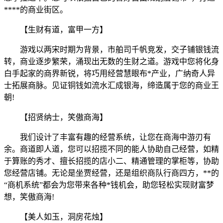
****的商业街区。
【生财
有道，富甲一方】
游戏以两宋时期为背景，市舶司千帆竞发，交子铺银钱流
转，商业逐步繁荣，涌现出无数的生财之道。游戏中您将化身
白手起家的商界新锐，将巧用经营慧眼布*产业，广纳奇人异
士拓展商脉。见证铜钱如流水汇成银海，缔造属于您的商业王
朝!
【招贤纳士，笑傲商海】
我们设计了丰富有趣的经营系统，让您在商海中游刃有
余。商道即人道，您可以招揽不同的能人协助自己经营，如精
于算账的秀才、擅长招揽的店小二、精通管理的掌柜等，协助
您经营店铺。无论是坐贾经营，还是组织商队行商四方，**的
“商机系统”都会为您带来各种*钱机会，助您轻松实现财富梦
想，笑傲商海!
【美人如玉，洞房花烛】