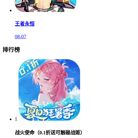
王者永恒
08-07
排行榜
1
战火使命（0.1折送可触碰战姬）