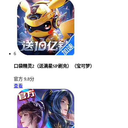
6
口袋精灵2（送满星SP刷充）（宝可梦）
官方
9.8分
查看