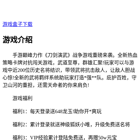
游戏盒子下载
游戏介绍
手游巅峰
力作《刀剑演武》战争游戏重磅来袭。全新热血
策略卡牌对抗闯关游戏，武道至尊，群雄汇聚!玩家可以与游
戏中近200位历史名将结识，带领武将抗击敌人，让敌人胆战
心惊!全新的武将羁绊系统助玩家打造*强**队。庇护百姓，守
卫山河的重担，还需天命者的你来肩负!
游
戏福利
福利1：每天登录送648龙玉!助
你开*爽玩
福利2：累计登录就送
神级狐妖小唯
，升级免费送名将
福利3：VIP经验累
计登陆免费送，再
赠50w元宝