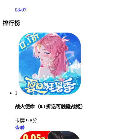
08-07
排行榜
1
战火使命（0.1折送可触碰战姬）
卡牌
9.8分
查看