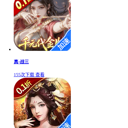
真·战三
155次下载
查看