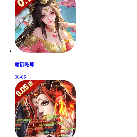
霸御乾坤
08-05