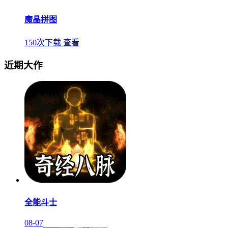
魔晶拼图
150次下载
查看
近期大作
全能斗士
08-07