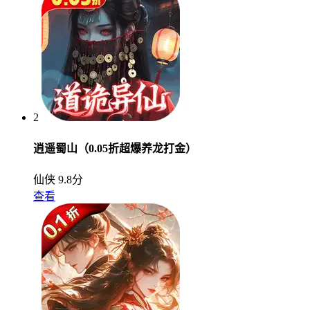
2
逍遥蜀山（0.05折超爆养龙打金）
仙侠
9.8分
查看