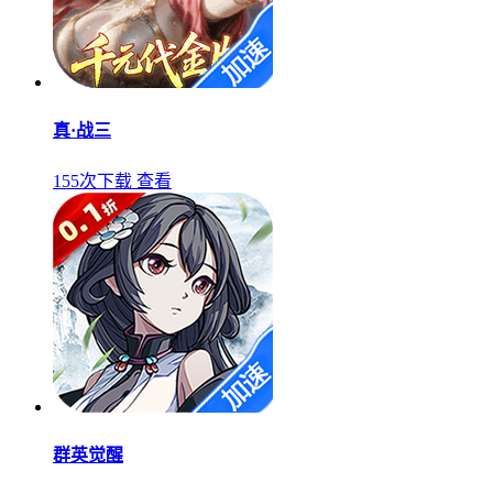
真·战三
155次下载
查看
群英觉醒