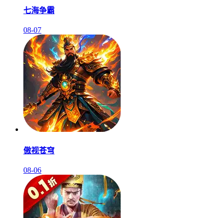
七海争霸
08-07
傲视苍穹
08-06