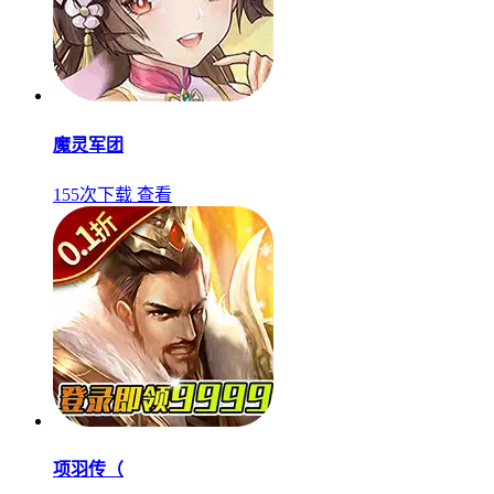
魔灵军团
155次下载
查看
项羽传（