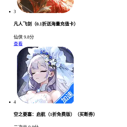
3
凡人飞剑（0.1折送海量充值卡）
仙侠
9.8分
查看
4
空之要塞：启航（1折免费版）（买断券）