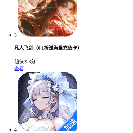
3
凡人飞剑（0.1折送海量充值卡）
仙侠
9.8分
查看
4