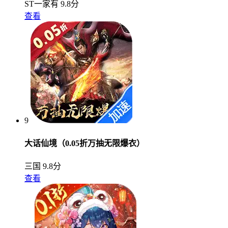
ST一家有
9.8分
查看
9
大话仙境（0.05折万抽无限爆衣）
三国
9.8分
查看