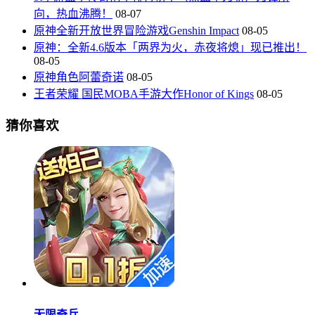
向，热血沸腾！
08-07
原神全新开放世界冒险游戏Genshin Impact
08-05
原神：全新4.6版本「两界为火，赤夜将熄」现已推出！
08-05
原神角色阿蕾奇诺
08-05
王者荣耀 国民MOBA手游大作Honor of Kings
08-05
猜你喜欢
无限奇兵