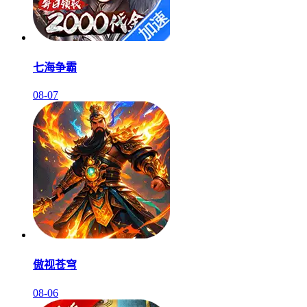
七海争霸
08-07
傲视苍穹
08-06