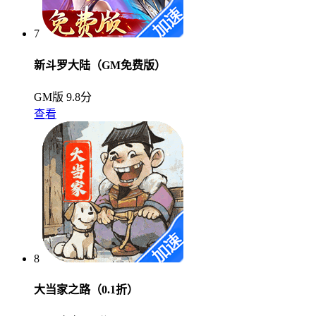
7
新斗罗大陆（GM免费版）
GM版
9.8分
查看
8
大当家之路（0.1折）