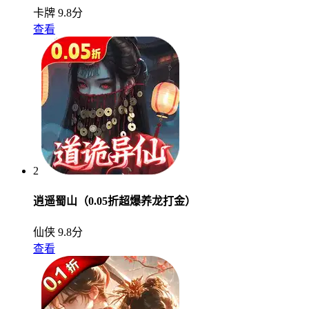
卡牌
9.8分
查看
2
逍遥蜀山（0.05折超爆养龙打金）
仙侠
9.8分
查看