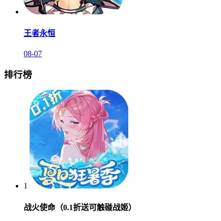
王者永恒
08-07
排行榜
1
战火使命（0.1折送可触碰战姬）