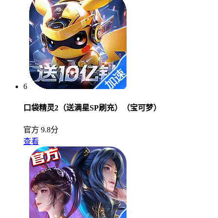
6
口袋精灵2（送满星SP刷充）（宝可梦）
官方
9.8分
查看