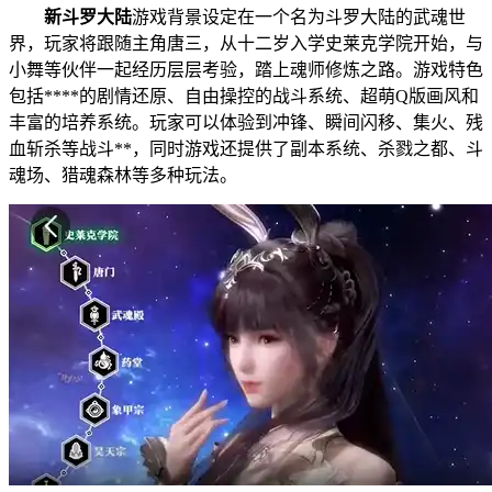
新斗罗大陆
游戏背景设定在一个名为斗罗大陆的武魂世
界，玩家将跟随主角唐三，从十
二岁入学史莱克学院开
始，与
小舞等伙伴一起经历层层考验，踏上魂师修炼之路。游戏特色
包括****的剧情还原、自由操控的战斗系统、超萌Q版画风和
丰富的培养系统。玩家可以体验到冲锋、瞬间闪移、集火、残
血斩杀等战斗**，同时游戏还提供了副本系统、杀戮之都、斗
魂场、猎魂森林等多种玩法。